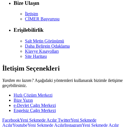
Bize Ulaşın
İletişim
CİMER Başvurusu
Erişilebilirlik
Salt Metin Görünümü
Daha Belirgin Odaklama
Klavye Kısayolları
Site Haritası
İletişim Seçenekleri
Yardım mı lazım?
Aşağıdaki yöntemleri kullanarak bizimle iletişime
geçebilirsiniz.
Hızlı Çözüm Merkezi
Bize Yazın
e-Devlet Çağrı Merkezi
Engelsiz Çağrı Merkezi
Facebook
Yeni Sekmede Açılır
Twitter
Yeni Sekmede
Açılır
Youtube
Yeni Sekmede Açılır
Instagram
Yeni Sekmede Açılır