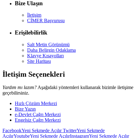
Bize Ulaşın
İletişim
CİMER Başvurusu
Erişilebilirlik
Salt Metin Görünümü
Daha Belirgin Odaklama
Klavye Kısayolları
Site Haritası
İletişim Seçenekleri
Yardım mı lazım?
Aşağıdaki yöntemleri kullanarak bizimle iletişime
geçebilirsiniz.
Hızlı Çözüm Merkezi
Bize Yazın
e-Devlet Çağrı Merkezi
Engelsiz Çağrı Merkezi
Facebook
Yeni Sekmede Açılır
Twitter
Yeni Sekmede
Açılır
Youtube
Yeni Sekmede Açılır
Instagram
Yeni Sekmede Açılır