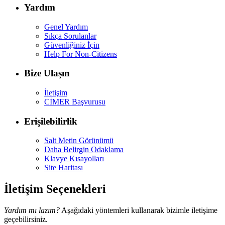
Yardım
Genel Yardım
Sıkça Sorulanlar
Güvenliğiniz İçin
Help For Non-Citizens
Bize Ulaşın
İletişim
CİMER Başvurusu
Erişilebilirlik
Salt Metin Görünümü
Daha Belirgin Odaklama
Klavye Kısayolları
Site Haritası
İletişim Seçenekleri
Yardım mı lazım?
Aşağıdaki yöntemleri kullanarak bizimle iletişime
geçebilirsiniz.