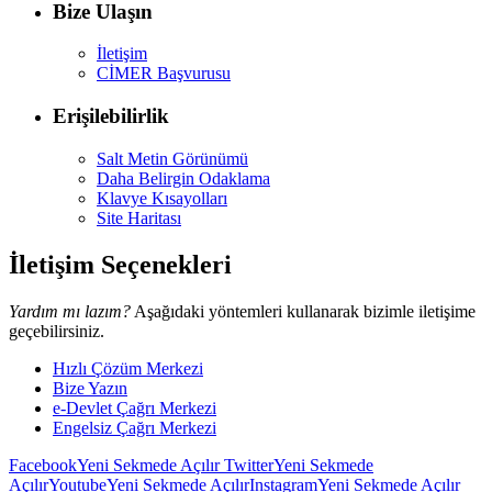
Bize Ulaşın
İletişim
CİMER Başvurusu
Erişilebilirlik
Salt Metin Görünümü
Daha Belirgin Odaklama
Klavye Kısayolları
Site Haritası
İletişim Seçenekleri
Yardım mı lazım?
Aşağıdaki yöntemleri kullanarak bizimle iletişime
geçebilirsiniz.
Hızlı Çözüm Merkezi
Bize Yazın
e-Devlet Çağrı Merkezi
Engelsiz Çağrı Merkezi
Facebook
Yeni Sekmede Açılır
Twitter
Yeni Sekmede
Açılır
Youtube
Yeni Sekmede Açılır
Instagram
Yeni Sekmede Açılır