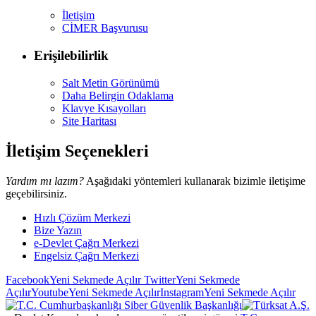
İletişim
CİMER Başvurusu
Erişilebilirlik
Salt Metin Görünümü
Daha Belirgin Odaklama
Klavye Kısayolları
Site Haritası
İletişim Seçenekleri
Yardım mı lazım?
Aşağıdaki yöntemleri kullanarak bizimle iletişime
geçebilirsiniz.
Hızlı Çözüm Merkezi
Bize Yazın
e-Devlet Çağrı Merkezi
Engelsiz Çağrı Merkezi
Facebook
Yeni Sekmede Açılır
Twitter
Yeni Sekmede
Açılır
Youtube
Yeni Sekmede Açılır
Instagram
Yeni Sekmede Açılır