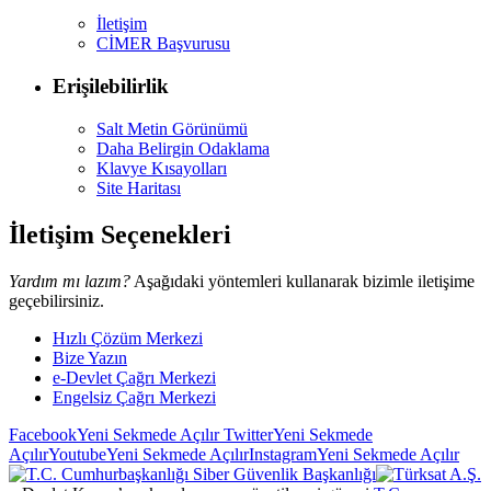
İletişim
CİMER Başvurusu
Erişilebilirlik
Salt Metin Görünümü
Daha Belirgin Odaklama
Klavye Kısayolları
Site Haritası
İletişim Seçenekleri
Yardım mı lazım?
Aşağıdaki yöntemleri kullanarak bizimle iletişime
geçebilirsiniz.
Hızlı Çözüm Merkezi
Bize Yazın
e-Devlet Çağrı Merkezi
Engelsiz Çağrı Merkezi
Facebook
Yeni Sekmede Açılır
Twitter
Yeni Sekmede
Açılır
Youtube
Yeni Sekmede Açılır
Instagram
Yeni Sekmede Açılır