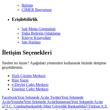
İletişim
CİMER Başvurusu
Erişilebilirlik
Salt Metin Görünümü
Daha Belirgin Odaklama
Klavye Kısayolları
Site Haritası
İletişim Seçenekleri
Yardım mı lazım?
Aşağıdaki yöntemleri kullanarak bizimle iletişime
geçebilirsiniz.
Hızlı Çözüm Merkezi
Bize Yazın
e-Devlet Çağrı Merkezi
Engelsiz Çağrı Merkezi
Facebook
Yeni Sekmede Açılır
Twitter
Yeni Sekmede
Açılır
Youtube
Yeni Sekmede Açılır
Instagram
Yeni Sekmede Açılır