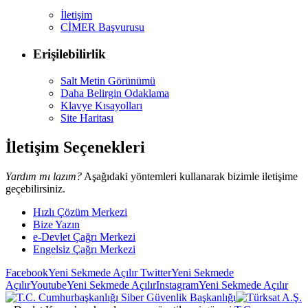
İletişim
CİMER Başvurusu
Erişilebilirlik
Salt Metin Görünümü
Daha Belirgin Odaklama
Klavye Kısayolları
Site Haritası
İletişim Seçenekleri
Yardım mı lazım?
Aşağıdaki yöntemleri kullanarak bizimle iletişime
geçebilirsiniz.
Hızlı Çözüm Merkezi
Bize Yazın
e-Devlet Çağrı Merkezi
Engelsiz Çağrı Merkezi
Facebook
Yeni Sekmede Açılır
Twitter
Yeni Sekmede
Açılır
Youtube
Yeni Sekmede Açılır
Instagram
Yeni Sekmede Açılır