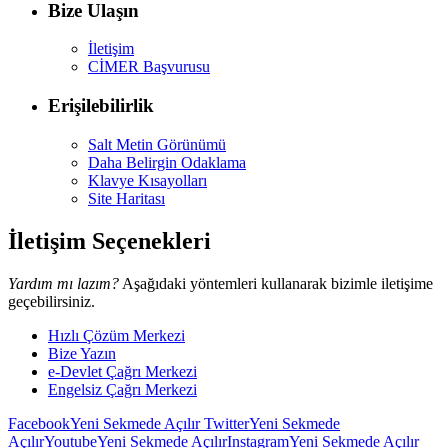
Bize Ulaşın
İletişim
CİMER Başvurusu
Erişilebilirlik
Salt Metin Görünümü
Daha Belirgin Odaklama
Klavye Kısayolları
Site Haritası
İletişim Seçenekleri
Yardım mı lazım?
Aşağıdaki yöntemleri kullanarak bizimle iletişime
geçebilirsiniz.
Hızlı Çözüm Merkezi
Bize Yazın
e-Devlet Çağrı Merkezi
Engelsiz Çağrı Merkezi
Facebook
Yeni Sekmede Açılır
Twitter
Yeni Sekmede
Açılır
Youtube
Yeni Sekmede Açılır
Instagram
Yeni Sekmede Açılır