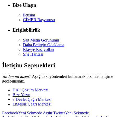
Bize Ulaşın
İletişim
CİMER Başvurusu
Erişilebilirlik
Salt Metin Görünümü
Daha Belirgin Odaklama
Klavye Kısayolları
Site Haritası
İletişim Seçenekleri
Yardım mı lazım?
Aşağıdaki yöntemleri kullanarak bizimle iletişime
geçebilirsiniz.
Hızlı Çözüm Merkezi
Bize Yazın
e-Devlet Çağrı Merkezi
Engelsiz Çağrı Merkezi
Facebook
Yeni Sekmede Açılır
Twitter
Yeni Sekmede