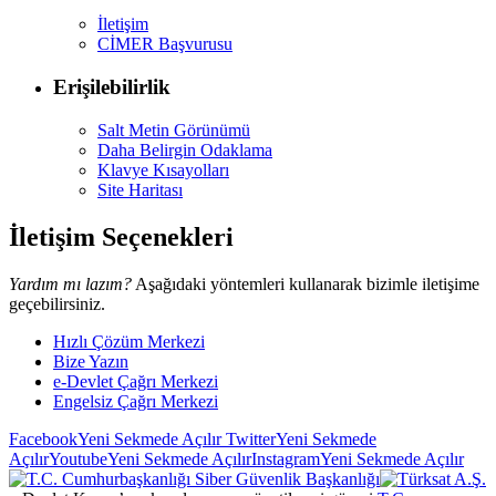
İletişim
CİMER Başvurusu
Erişilebilirlik
Salt Metin Görünümü
Daha Belirgin Odaklama
Klavye Kısayolları
Site Haritası
İletişim Seçenekleri
Yardım mı lazım?
Aşağıdaki yöntemleri kullanarak bizimle iletişime
geçebilirsiniz.
Hızlı Çözüm Merkezi
Bize Yazın
e-Devlet Çağrı Merkezi
Engelsiz Çağrı Merkezi
Facebook
Yeni Sekmede Açılır
Twitter
Yeni Sekmede
Açılır
Youtube
Yeni Sekmede Açılır
Instagram
Yeni Sekmede Açılır