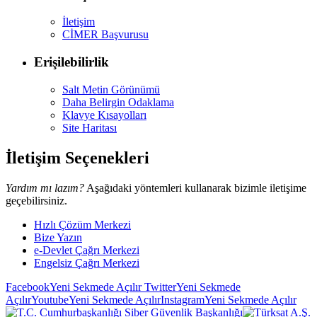
İletişim
CİMER Başvurusu
Erişilebilirlik
Salt Metin Görünümü
Daha Belirgin Odaklama
Klavye Kısayolları
Site Haritası
İletişim Seçenekleri
Yardım mı lazım?
Aşağıdaki yöntemleri kullanarak bizimle iletişime
geçebilirsiniz.
Hızlı Çözüm Merkezi
Bize Yazın
e-Devlet Çağrı Merkezi
Engelsiz Çağrı Merkezi
Facebook
Yeni Sekmede Açılır
Twitter
Yeni Sekmede
Açılır
Youtube
Yeni Sekmede Açılır
Instagram
Yeni Sekmede Açılır