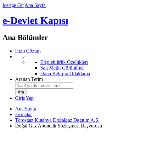
İçeriğe Git
Ana Sayfa
e-Devlet Kapısı
Ana Bölümler
Hızlı Çözüm
Erişilebilirlik Özellikleri
Salt Metin Görünümü
Daha Belirgin Odaklama
Aranan Terim
Giriş Yap
Ana Sayfa
Firmalar
Torosgaz Kütahya Doğalgaz Dağıtım A.Ş.
Doğal Gaz Abonelik Sözleşmesi Başvurusu