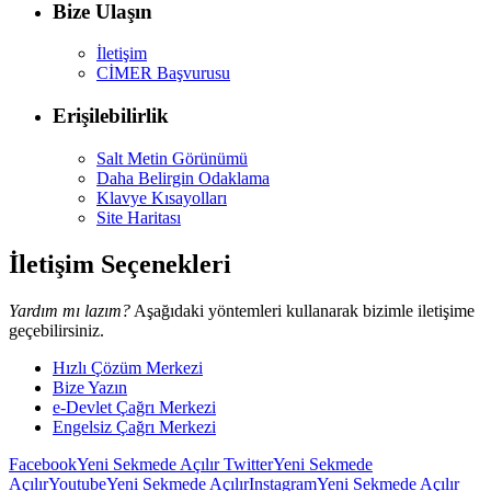
Bize Ulaşın
İletişim
CİMER Başvurusu
Erişilebilirlik
Salt Metin Görünümü
Daha Belirgin Odaklama
Klavye Kısayolları
Site Haritası
İletişim Seçenekleri
Yardım mı lazım?
Aşağıdaki yöntemleri kullanarak bizimle iletişime
geçebilirsiniz.
Hızlı Çözüm Merkezi
Bize Yazın
e-Devlet Çağrı Merkezi
Engelsiz Çağrı Merkezi
Facebook
Yeni Sekmede Açılır
Twitter
Yeni Sekmede
Açılır
Youtube
Yeni Sekmede Açılır
Instagram
Yeni Sekmede Açılır