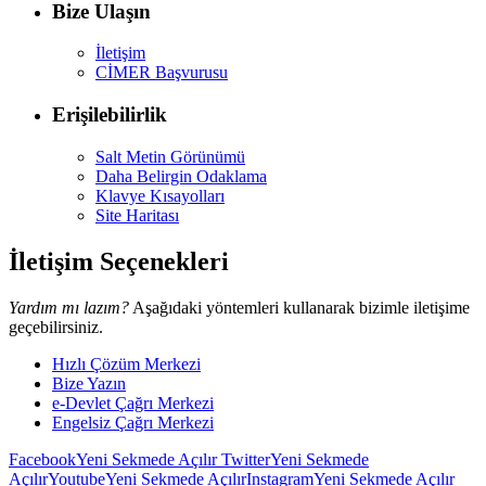
Bize Ulaşın
İletişim
CİMER Başvurusu
Erişilebilirlik
Salt Metin Görünümü
Daha Belirgin Odaklama
Klavye Kısayolları
Site Haritası
İletişim Seçenekleri
Yardım mı lazım?
Aşağıdaki yöntemleri kullanarak bizimle iletişime
geçebilirsiniz.
Hızlı Çözüm Merkezi
Bize Yazın
e-Devlet Çağrı Merkezi
Engelsiz Çağrı Merkezi
Facebook
Yeni Sekmede Açılır
Twitter
Yeni Sekmede
Açılır
Youtube
Yeni Sekmede Açılır
Instagram
Yeni Sekmede Açılır