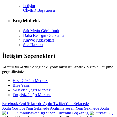
İletişim
CİMER Başvurusu
Erişilebilirlik
Salt Metin Görünümü
Daha Belirgin Odaklama
Klavye Kısayolları
Site Haritası
İletişim Seçenekleri
Yardım mı lazım?
Aşağıdaki yöntemleri kullanarak bizimle iletişime
geçebilirsiniz.
Hızlı Çözüm Merkezi
Bize Yazın
e-Devlet Çağrı Merkezi
Engelsiz Çağrı Merkezi
Facebook
Yeni Sekmede Açılır
Twitter
Yeni Sekmede
Açılır
Youtube
Yeni Sekmede Açılır
Instagram
Yeni Sekmede Açılır