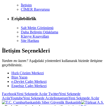
İletişim
CİMER Başvurusu
Erişilebilirlik
Salt Metin Görünümü
Daha Belirgin Odaklama
Klavye Kısayolları
Site Haritası
İletişim Seçenekleri
Yardım mı lazım?
Aşağıdaki yöntemleri kullanarak bizimle iletişime
geçebilirsiniz.
Hızlı Çözüm Merkezi
Bize Yazın
e-Devlet Çağrı Merkezi
Engelsiz Çağrı Merkezi
Facebook
Yeni Sekmede Açılır
Twitter
Yeni Sekmede
Açılır
Youtube
Yeni Sekmede Açılır
Instagram
Yeni Sekmede Açılır