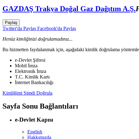
GAZDAŞ Trakya Doğal Gaz Dağıtım A.Ş.
F
Paylaş
Twitter'da Paylaş
Facebook'da Paylaş
Henüz kimliğinizi doğrulamadınız...
Bu hizmetten faydalanmak için, aşağıdaki kimlik doğrulama yöntemleri
e-Devlet Şifresi
Mobil İmza
Elektronik İmza
T.C. Kimlik Kartı
İnternet Bankacılığı
Kimliğimi Şimdi Doğrula
Sayfa Sonu Bağlantıları
e-Devlet Kapısı
English
Hakkımızda