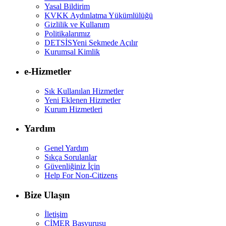
Yasal Bildirim
KVKK Aydınlatma Yükümlülüğü
Gizlilik ve Kullanım
Politikalarımız
DETSİS
Yeni Sekmede Açılır
Kurumsal Kimlik
e-Hizmetler
Sık Kullanılan Hizmetler
Yeni Eklenen Hizmetler
Kurum Hizmetleri
Yardım
Genel Yardım
Sıkça Sorulanlar
Güvenliğiniz İçin
Help For Non-Citizens
Bize Ulaşın
İletişim
CİMER Başvurusu