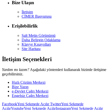
Bize Ulaşın
İletişim
CİMER Başvurusu
Erişilebilirlik
Salt Metin Görünümü
Daha Belirgin Odaklama
Klavye Kısayolları
Site Haritası
İletişim Seçenekleri
Yardım mı lazım?
Aşağıdaki yöntemleri kullanarak bizimle iletişime
geçebilirsiniz.
Hızlı Çözüm Merkezi
Bize Yazın
e-Devlet Çağrı Merkezi
Engelsiz Çağrı Merkezi
Facebook
Yeni Sekmede Açılır
Twitter
Yeni Sekmede
Açılır
Youtube
Yeni Sekmede Açılır
Instagram
Yeni Sekmede Açılır