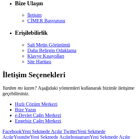
Bize Ulaşın
İletişim
CİMER Başvurusu
Erişilebilirlik
Salt Metin Görünümü
Daha Belirgin Odaklama
Klavye Kısayolları
Site Haritası
İletişim Seçenekleri
Yardım mı lazım?
Aşağıdaki yöntemleri kullanarak bizimle iletişime
geçebilirsiniz.
Hızlı Çözüm Merkezi
Bize Yazın
e-Devlet Çağrı Merkezi
Engelsiz Çağrı Merkezi
Facebook
Yeni Sekmede Açılır
Twitter
Yeni Sekmede
Açılır
Youtube
Yeni Sekmede Açılır
Instagram
Yeni Sekmede Açılır