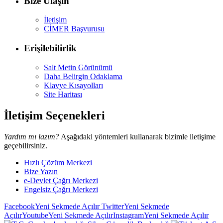
Bize Ulaşın
İletişim
CİMER Başvurusu
Erişilebilirlik
Salt Metin Görünümü
Daha Belirgin Odaklama
Klavye Kısayolları
Site Haritası
İletişim Seçenekleri
Yardım mı lazım?
Aşağıdaki yöntemleri kullanarak bizimle iletişime
geçebilirsiniz.
Hızlı Çözüm Merkezi
Bize Yazın
e-Devlet Çağrı Merkezi
Engelsiz Çağrı Merkezi
Facebook
Yeni Sekmede Açılır
Twitter
Yeni Sekmede
Açılır
Youtube
Yeni Sekmede Açılır
Instagram
Yeni Sekmede Açılır