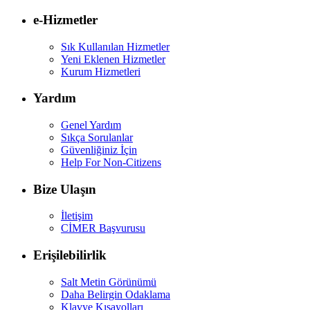
e-Hizmetler
Sık Kullanılan Hizmetler
Yeni Eklenen Hizmetler
Kurum Hizmetleri
Yardım
Genel Yardım
Sıkça Sorulanlar
Güvenliğiniz İçin
Help For Non-Citizens
Bize Ulaşın
İletişim
CİMER Başvurusu
Erişilebilirlik
Salt Metin Görünümü
Daha Belirgin Odaklama
Klavye Kısayolları