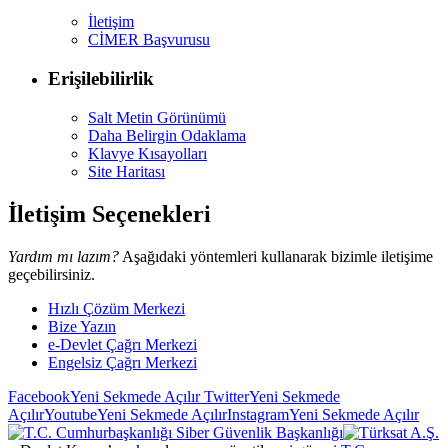
İletişim
CİMER Başvurusu
Erişilebilirlik
Salt Metin Görünümü
Daha Belirgin Odaklama
Klavye Kısayolları
Site Haritası
İletişim Seçenekleri
Yardım mı lazım?
Aşağıdaki yöntemleri kullanarak bizimle iletişime
geçebilirsiniz.
Hızlı Çözüm Merkezi
Bize Yazın
e-Devlet Çağrı Merkezi
Engelsiz Çağrı Merkezi
Facebook
Yeni Sekmede Açılır
Twitter
Yeni Sekmede
Açılır
Youtube
Yeni Sekmede Açılır
Instagram
Yeni Sekmede Açılır