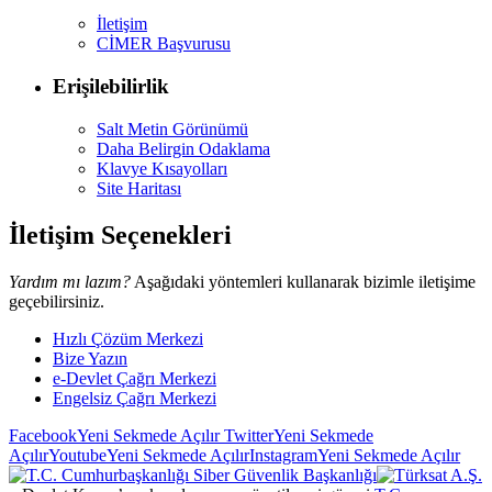
İletişim
CİMER Başvurusu
Erişilebilirlik
Salt Metin Görünümü
Daha Belirgin Odaklama
Klavye Kısayolları
Site Haritası
İletişim Seçenekleri
Yardım mı lazım?
Aşağıdaki yöntemleri kullanarak bizimle iletişime
geçebilirsiniz.
Hızlı Çözüm Merkezi
Bize Yazın
e-Devlet Çağrı Merkezi
Engelsiz Çağrı Merkezi
Facebook
Yeni Sekmede Açılır
Twitter
Yeni Sekmede
Açılır
Youtube
Yeni Sekmede Açılır
Instagram
Yeni Sekmede Açılır