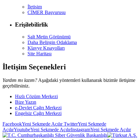
İletişim
CİMER Başvurusu
Erişilebilirlik
Salt Metin Görünümü
Daha Belirgin Odaklama
Klavye Kısayolları
Site Haritası
İletişim Seçenekleri
Yardım mı lazım?
Aşağıdaki yöntemleri kullanarak bizimle iletişime
geçebilirsiniz.
Hızlı Çözüm Merkezi
Bize Yazın
e-Devlet Çağrı Merkezi
Engelsiz Çağrı Merkezi
Facebook
Yeni Sekmede Açılır
Twitter
Yeni Sekmede
Açılır
Youtube
Yeni Sekmede Açılır
Instagram
Yeni Sekmede Açılır