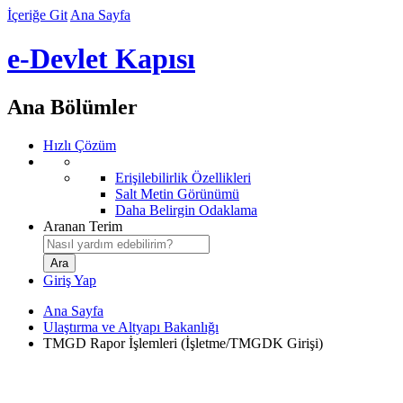
İçeriğe Git
Ana Sayfa
e-Devlet Kapısı
Ana Bölümler
Hızlı Çözüm
Erişilebilirlik Özellikleri
Salt Metin Görünümü
Daha Belirgin Odaklama
Aranan Terim
Giriş Yap
Ana Sayfa
Ulaştırma ve Altyapı Bakanlığı
TMGD Rapor İşlemleri (İşletme/TMGDK Girişi)