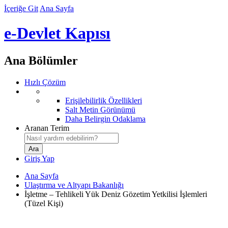
İçeriğe Git
Ana Sayfa
e-Devlet Kapısı
Ana Bölümler
Hızlı Çözüm
Erişilebilirlik Özellikleri
Salt Metin Görünümü
Daha Belirgin Odaklama
Aranan Terim
Giriş Yap
Ana Sayfa
Ulaştırma ve Altyapı Bakanlığı
İşletme – Tehlikeli Yük Deniz Gözetim Yetkilisi İşlemleri
(Tüzel Kişi)