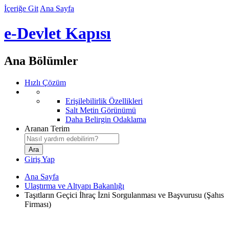
İçeriğe Git
Ana Sayfa
e-Devlet Kapısı
Ana Bölümler
Hızlı Çözüm
Erişilebilirlik Özellikleri
Salt Metin Görünümü
Daha Belirgin Odaklama
Aranan Terim
Giriş Yap
Ana Sayfa
Ulaştırma ve Altyapı Bakanlığı
Taşıtların Geçici İhraç İzni Sorgulanması ve Başvurusu (Şahıs
Firması)