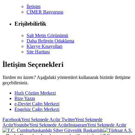
İletişim
CİMER Başvurusu
Erişilebilirlik
Salt Metin Görünümü
Daha Belirgin Odaklama
Klavye Kısayolları
Site Haritası
İletişim Seçenekleri
Yardım mı lazım?
Aşağıdaki yöntemleri kullanarak bizimle iletişime
geçebilirsiniz.
Hızlı Çözüm Merkezi
Bize Yazın
e-Devlet Çağrı Merkezi
Engelsiz Çağrı Merkezi
Facebook
Yeni Sekmede Açılır
Twitter
Yeni Sekmede
Açılır
Youtube
Yeni Sekmede Açılır
Instagram
Yeni Sekmede Açılır