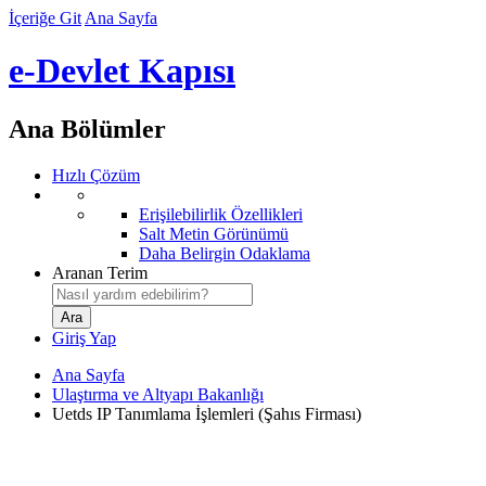
İçeriğe Git
Ana Sayfa
e-Devlet Kapısı
Ana Bölümler
Hızlı Çözüm
Erişilebilirlik Özellikleri
Salt Metin Görünümü
Daha Belirgin Odaklama
Aranan Terim
Giriş Yap
Ana Sayfa
Ulaştırma ve Altyapı Bakanlığı
Uetds IP Tanımlama İşlemleri (Şahıs Firması)