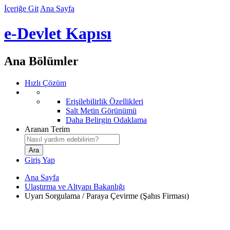
İçeriğe Git
Ana Sayfa
e-Devlet Kapısı
Ana Bölümler
Hızlı Çözüm
Erişilebilirlik Özellikleri
Salt Metin Görünümü
Daha Belirgin Odaklama
Aranan Terim
Giriş Yap
Ana Sayfa
Ulaştırma ve Altyapı Bakanlığı
Uyarı Sorgulama / Paraya Çevirme (Şahıs Firması)