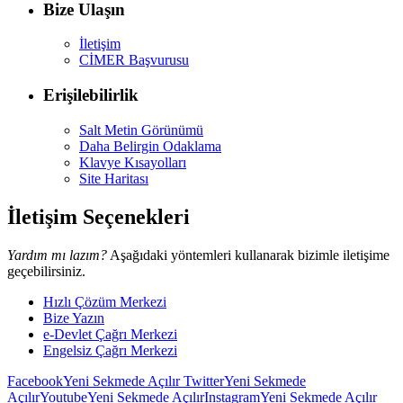
Bize Ulaşın
İletişim
CİMER Başvurusu
Erişilebilirlik
Salt Metin Görünümü
Daha Belirgin Odaklama
Klavye Kısayolları
Site Haritası
İletişim Seçenekleri
Yardım mı lazım?
Aşağıdaki yöntemleri kullanarak bizimle iletişime
geçebilirsiniz.
Hızlı Çözüm Merkezi
Bize Yazın
e-Devlet Çağrı Merkezi
Engelsiz Çağrı Merkezi
Facebook
Yeni Sekmede Açılır
Twitter
Yeni Sekmede
Açılır
Youtube
Yeni Sekmede Açılır
Instagram
Yeni Sekmede Açılır