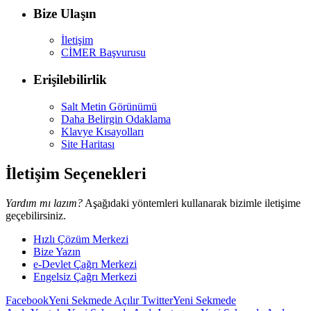
Bize Ulaşın
İletişim
CİMER Başvurusu
Erişilebilirlik
Salt Metin Görünümü
Daha Belirgin Odaklama
Klavye Kısayolları
Site Haritası
İletişim Seçenekleri
Yardım mı lazım?
Aşağıdaki yöntemleri kullanarak bizimle iletişime
geçebilirsiniz.
Hızlı Çözüm Merkezi
Bize Yazın
e-Devlet Çağrı Merkezi
Engelsiz Çağrı Merkezi
Facebook
Yeni Sekmede Açılır
Twitter
Yeni Sekmede