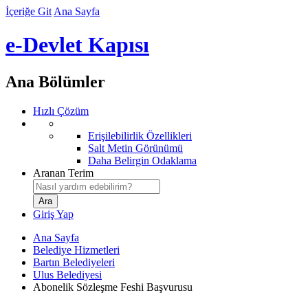
İçeriğe Git
Ana Sayfa
e-Devlet Kapısı
Ana Bölümler
Hızlı Çözüm
Erişilebilirlik Özellikleri
Salt Metin Görünümü
Daha Belirgin Odaklama
Aranan Terim
Giriş Yap
Ana Sayfa
Belediye Hizmetleri
Bartın Belediyeleri
Ulus Belediyesi
Abonelik Sözleşme Feshi Başvurusu