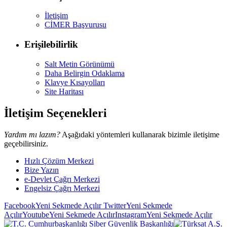
İletişim
CİMER Başvurusu
Erişilebilirlik
Salt Metin Görünümü
Daha Belirgin Odaklama
Klavye Kısayolları
Site Haritası
İletişim Seçenekleri
Yardım mı lazım?
Aşağıdaki yöntemleri kullanarak bizimle iletişime
geçebilirsiniz.
Hızlı Çözüm Merkezi
Bize Yazın
e-Devlet Çağrı Merkezi
Engelsiz Çağrı Merkezi
Facebook
Yeni Sekmede Açılır
Twitter
Yeni Sekmede
Açılır
Youtube
Yeni Sekmede Açılır
Instagram
Yeni Sekmede Açılır