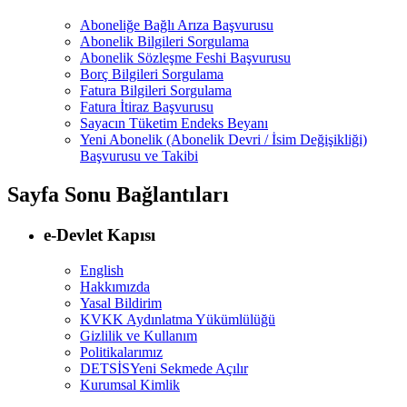
Aboneliğe Bağlı Arıza Başvurusu
Abonelik Bilgileri Sorgulama
Abonelik Sözleşme Feshi Başvurusu
Borç Bilgileri Sorgulama
Fatura Bilgileri Sorgulama
Fatura İtiraz Başvurusu
Sayacın Tüketim Endeks Beyanı
Yeni Abonelik (Abonelik Devri / İsim Değişikliği)
Başvurusu ve Takibi
Sayfa Sonu Bağlantıları
e-Devlet Kapısı
English
Hakkımızda
Yasal Bildirim
KVKK Aydınlatma Yükümlülüğü
Gizlilik ve Kullanım
Politikalarımız
DETSİS
Yeni Sekmede Açılır
Kurumsal Kimlik