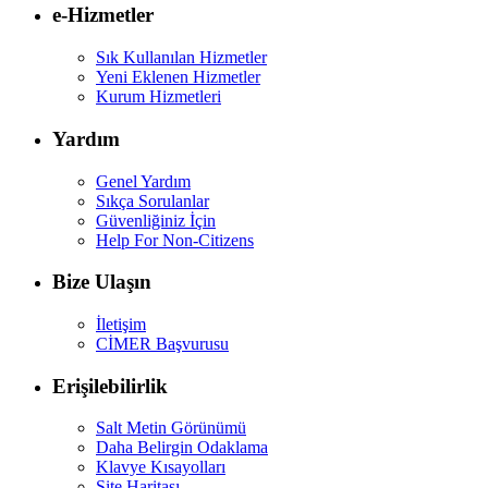
e-Hizmetler
Sık Kullanılan Hizmetler
Yeni Eklenen Hizmetler
Kurum Hizmetleri
Yardım
Genel Yardım
Sıkça Sorulanlar
Güvenliğiniz İçin
Help For Non-Citizens
Bize Ulaşın
İletişim
CİMER Başvurusu
Erişilebilirlik
Salt Metin Görünümü
Daha Belirgin Odaklama
Klavye Kısayolları
Site Haritası