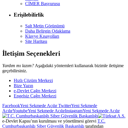
CİMER Başvurusu
Erişilebilirlik
Salt Metin Görünümü
Daha Belirgin Odaklama
Klavye Kısayolları
Site Haritası
İletişim Seçenekleri
Yardım mı lazım?
Aşağıdaki yöntemleri kullanarak bizimle iletişime
geçebilirsiniz.
Hızlı Çözüm Merkezi
Bize Yazın
e-Devlet Çağrı Merkezi
Engelsiz Çağrı Merkezi
Facebook
Yeni Sekmede Açılır
Twitter
Yeni Sekmede
Açılır
Youtube
Yeni Sekmede Açılır
Instagram
Yeni Sekmede Açılır
e-Devlet Kapısı’nın kurulması ve yönetilmesi görevi
T.C.
Cumhurbaşkanlığı Siber Güvenlik Başkanlığı
tarafından