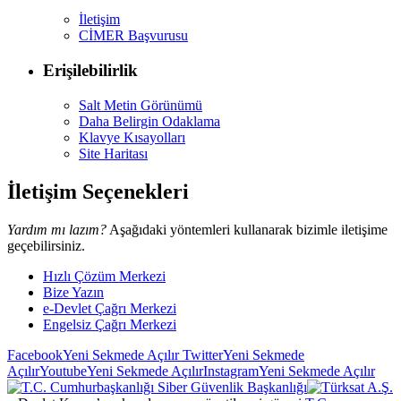
İletişim
CİMER Başvurusu
Erişilebilirlik
Salt Metin Görünümü
Daha Belirgin Odaklama
Klavye Kısayolları
Site Haritası
İletişim Seçenekleri
Yardım mı lazım?
Aşağıdaki yöntemleri kullanarak bizimle iletişime
geçebilirsiniz.
Hızlı Çözüm Merkezi
Bize Yazın
e-Devlet Çağrı Merkezi
Engelsiz Çağrı Merkezi
Facebook
Yeni Sekmede Açılır
Twitter
Yeni Sekmede
Açılır
Youtube
Yeni Sekmede Açılır
Instagram
Yeni Sekmede Açılır