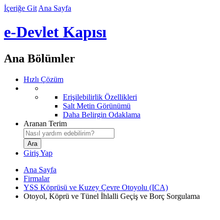
İçeriğe Git
Ana Sayfa
e-Devlet Kapısı
Ana Bölümler
Hızlı Çözüm
Erişilebilirlik Özellikleri
Salt Metin Görünümü
Daha Belirgin Odaklama
Aranan Terim
Giriş Yap
Ana Sayfa
Firmalar
YSS Köprüsü ve Kuzey Çevre Otoyolu (ICA)
Otoyol, Köprü ve Tünel İhlalli Geçiş ve Borç Sorgulama