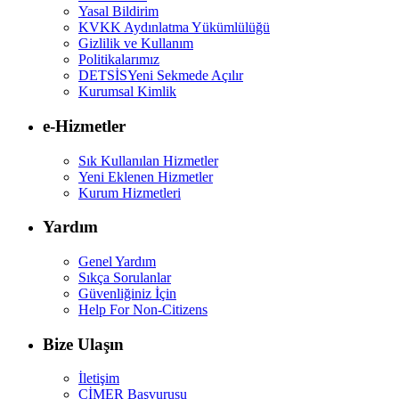
Yasal Bildirim
KVKK Aydınlatma Yükümlülüğü
Gizlilik ve Kullanım
Politikalarımız
DETSİS
Yeni Sekmede Açılır
Kurumsal Kimlik
e-Hizmetler
Sık Kullanılan Hizmetler
Yeni Eklenen Hizmetler
Kurum Hizmetleri
Yardım
Genel Yardım
Sıkça Sorulanlar
Güvenliğiniz İçin
Help For Non-Citizens
Bize Ulaşın
İletişim
CİMER Başvurusu