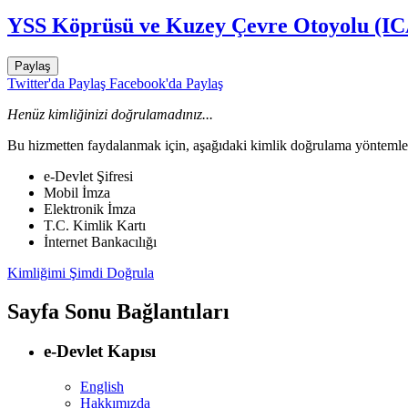
YSS Köprüsü ve Kuzey Çevre Otoyolu (IC
Paylaş
Twitter'da Paylaş
Facebook'da Paylaş
Henüz kimliğinizi doğrulamadınız...
Bu hizmetten faydalanmak için, aşağıdaki kimlik doğrulama yöntemleri
e-Devlet Şifresi
Mobil İmza
Elektronik İmza
T.C. Kimlik Kartı
İnternet Bankacılığı
Kimliğimi Şimdi Doğrula
Sayfa Sonu Bağlantıları
e-Devlet Kapısı
English
Hakkımızda