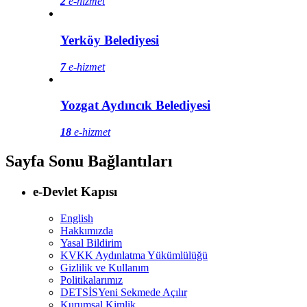
2
e-hizmet
Yerköy Belediyesi
7
e-hizmet
Yozgat Aydıncık Belediyesi
18
e-hizmet
Sayfa Sonu Bağlantıları
e-Devlet Kapısı
English
Hakkımızda
Yasal Bildirim
KVKK Aydınlatma Yükümlülüğü
Gizlilik ve Kullanım
Politikalarımız
DETSİS
Yeni Sekmede Açılır
Kurumsal Kimlik