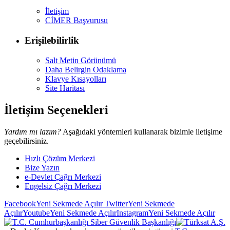
İletişim
CİMER Başvurusu
Erişilebilirlik
Salt Metin Görünümü
Daha Belirgin Odaklama
Klavye Kısayolları
Site Haritası
İletişim Seçenekleri
Yardım mı lazım?
Aşağıdaki yöntemleri kullanarak bizimle iletişime
geçebilirsiniz.
Hızlı Çözüm Merkezi
Bize Yazın
e-Devlet Çağrı Merkezi
Engelsiz Çağrı Merkezi
Facebook
Yeni Sekmede Açılır
Twitter
Yeni Sekmede
Açılır
Youtube
Yeni Sekmede Açılır
Instagram
Yeni Sekmede Açılır