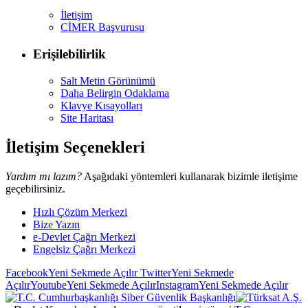
İletişim
CİMER Başvurusu
Erişilebilirlik
Salt Metin Görünümü
Daha Belirgin Odaklama
Klavye Kısayolları
Site Haritası
İletişim Seçenekleri
Yardım mı lazım?
Aşağıdaki yöntemleri kullanarak bizimle iletişime
geçebilirsiniz.
Hızlı Çözüm Merkezi
Bize Yazın
e-Devlet Çağrı Merkezi
Engelsiz Çağrı Merkezi
Facebook
Yeni Sekmede Açılır
Twitter
Yeni Sekmede
Açılır
Youtube
Yeni Sekmede Açılır
Instagram
Yeni Sekmede Açılır