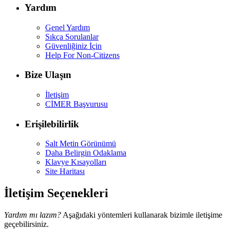
Yardım
Genel Yardım
Sıkça Sorulanlar
Güvenliğiniz İçin
Help For Non-Citizens
Bize Ulaşın
İletişim
CİMER Başvurusu
Erişilebilirlik
Salt Metin Görünümü
Daha Belirgin Odaklama
Klavye Kısayolları
Site Haritası
İletişim Seçenekleri
Yardım mı lazım?
Aşağıdaki yöntemleri kullanarak bizimle iletişime
geçebilirsiniz.