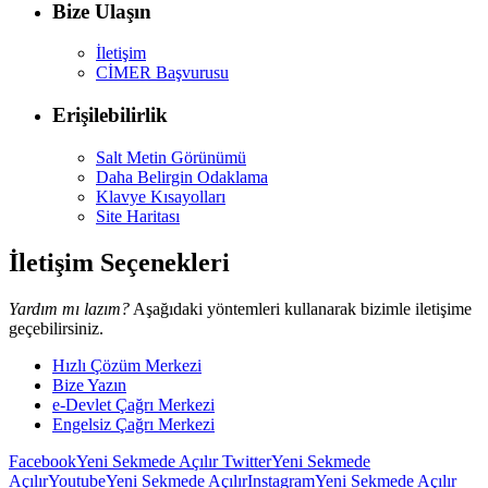
Bize Ulaşın
İletişim
CİMER Başvurusu
Erişilebilirlik
Salt Metin Görünümü
Daha Belirgin Odaklama
Klavye Kısayolları
Site Haritası
İletişim Seçenekleri
Yardım mı lazım?
Aşağıdaki yöntemleri kullanarak bizimle iletişime
geçebilirsiniz.
Hızlı Çözüm Merkezi
Bize Yazın
e-Devlet Çağrı Merkezi
Engelsiz Çağrı Merkezi
Facebook
Yeni Sekmede Açılır
Twitter
Yeni Sekmede
Açılır
Youtube
Yeni Sekmede Açılır
Instagram
Yeni Sekmede Açılır