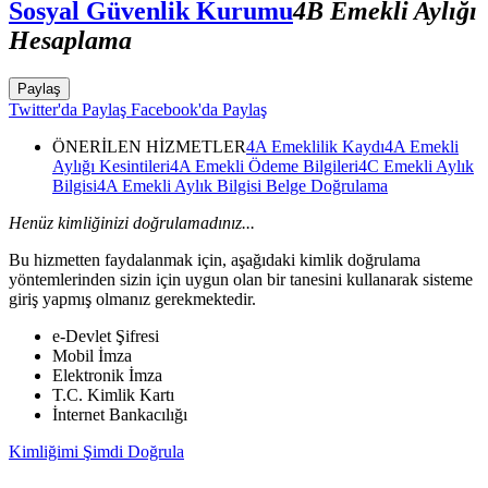
Sosyal Güvenlik Kurumu
4B Emekli Aylığı
Hesaplama
Paylaş
Twitter'da Paylaş
Facebook'da Paylaş
ÖNERİLEN HİZMETLER
4A Emeklilik Kaydı
4A Emekli
Aylığı Kesintileri
4A Emekli Ödeme Bilgileri
4C Emekli Aylık
Bilgisi
4A Emekli Aylık Bilgisi Belge Doğrulama
Henüz kimliğinizi doğrulamadınız...
Bu hizmetten faydalanmak için, aşağıdaki kimlik doğrulama
yöntemlerinden sizin için uygun olan bir tanesini kullanarak sisteme
giriş yapmış olmanız gerekmektedir.
e-Devlet Şifresi
Mobil İmza
Elektronik İmza
T.C. Kimlik Kartı
İnternet Bankacılığı
Kimliğimi Şimdi Doğrula