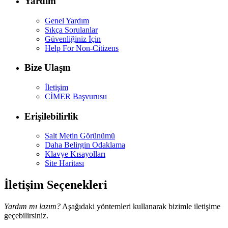
Yardım
Genel Yardım
Sıkça Sorulanlar
Güvenliğiniz İçin
Help For Non-Citizens
Bize Ulaşın
İletişim
CİMER Başvurusu
Erişilebilirlik
Salt Metin Görünümü
Daha Belirgin Odaklama
Klavye Kısayolları
Site Haritası
İletişim Seçenekleri
Yardım mı lazım?
Aşağıdaki yöntemleri kullanarak bizimle iletişime
geçebilirsiniz.