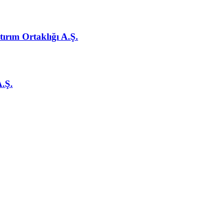
ırım Ortaklığı A.Ş.
A.Ş.