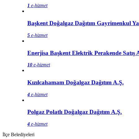
1
e-hizmet
Başkent Doğalgaz Dağıtım Gayrimenkul Yat
5
e-hizmet
Enerjisa Başkent Elektrik Perakende Satış 
10
e-hizmet
Kızılcahamam Doğalgaz Dağıtım A.Ş.
4
e-hizmet
Polgaz Polatlı Doğalgaz Dağıtım A.Ş.
4
e-hizmet
İlçe Belediyeleri