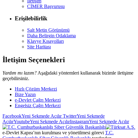
İletişim
CİMER Başvurusu
Erişilebilirlik
Salt Metin Görünümü
Daha Belirgin Odaklama
Klavye Kısayolları
Site Haritası
İletişim Seçenekleri
Yardım mı lazım?
Aşağıdaki yöntemleri kullanarak bizimle iletişime
geçebilirsiniz.
Hızlı Çözüm Merkezi
Bize Yazın
e-Devlet Çağrı Merkezi
Engelsiz Çağrı Merkezi
Facebook
Yeni Sekmede Açılır
Twitter
Yeni Sekmede
Açılır
Youtube
Yeni Sekmede Açılır
Instagram
Yeni Sekmede Açılır
e-Devlet Kapısı’nın kurulması ve yönetilmesi görevi
T.C.