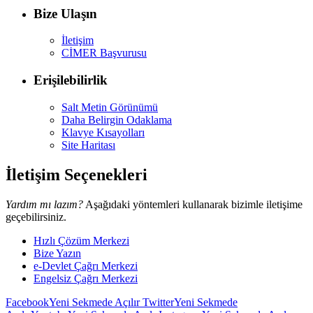
Bize Ulaşın
İletişim
CİMER Başvurusu
Erişilebilirlik
Salt Metin Görünümü
Daha Belirgin Odaklama
Klavye Kısayolları
Site Haritası
İletişim Seçenekleri
Yardım mı lazım?
Aşağıdaki yöntemleri kullanarak bizimle iletişime
geçebilirsiniz.
Hızlı Çözüm Merkezi
Bize Yazın
e-Devlet Çağrı Merkezi
Engelsiz Çağrı Merkezi
Facebook
Yeni Sekmede Açılır
Twitter
Yeni Sekmede