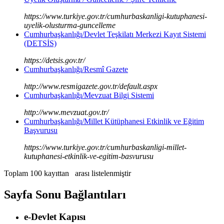
https://www.turkiye.gov.tr/cumhurbaskanligi-kutuphanesi-
uyelik-olusturma-guncelleme
Cumhurbaşkanlığı/Devlet Teşkilatı Merkezi Kayıt Sistemi
(DETSİS)
https://detsis.gov.tr/
Cumhurbaşkanlığı/Resmî Gazete
http://www.resmigazete.gov.tr/default.aspx
Cumhurbaşkanlığı/Mevzuat Bilgi Sistemi
http://www.mevzuat.gov.tr/
Cumhurbaşkanlığı/Millet Kütüphanesi Etkinlik ve Eğitim
Başvurusu
https://www.turkiye.gov.tr/cumhurbaskanligi-millet-
kutuphanesi-etkinlik-ve-egitim-basvurusu
Toplam 100 kayıttan
arası listelenmiştir
Sayfa Sonu Bağlantıları
e-Devlet Kapısı