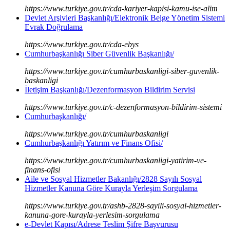
https://www.turkiye.gov.tr/cda-kariyer-kapisi-kamu-ise-alim
Devlet Arşivleri Başkanlığı/Elektronik Belge Yönetim Sistemi
Evrak Doğrulama
https://www.turkiye.gov.tr/cda-ebys
Cumhurbaşkanlığı Siber Güvenlik Başkanlığı/
https://www.turkiye.gov.tr/cumhurbaskanligi-siber-guvenlik-
baskanligi
İletişim Başkanlığı/Dezenformasyon Bildirim Servisi
https://www.turkiye.gov.tr/c-dezenformasyon-bildirim-sistemi
Cumhurbaşkanlığı/
https://www.turkiye.gov.tr/cumhurbaskanligi
Cumhurbaşkanlığı Yatırım ve Finans Ofisi/
https://www.turkiye.gov.tr/cumhurbaskanligi-yatirim-ve-
finans-ofisi
Aile ve Sosyal Hizmetler Bakanlığı/2828 Sayılı Sosyal
Hizmetler Kanuna Göre Kurayla Yerleşim Sorgulama
https://www.turkiye.gov.tr/ashb-2828-sayili-sosyal-hizmetler-
kanuna-gore-kurayla-yerlesim-sorgulama
e-Devlet Kapısı/Adrese Teslim Şifre Başvurusu