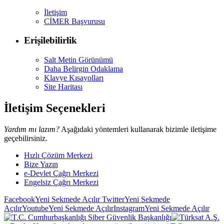
İletişim
CİMER Başvurusu
Erişilebilirlik
Salt Metin Görünümü
Daha Belirgin Odaklama
Klavye Kısayolları
Site Haritası
İletişim Seçenekleri
Yardım mı lazım?
Aşağıdaki yöntemleri kullanarak bizimle iletişime
geçebilirsiniz.
Hızlı Çözüm Merkezi
Bize Yazın
e-Devlet Çağrı Merkezi
Engelsiz Çağrı Merkezi
Facebook
Yeni Sekmede Açılır
Twitter
Yeni Sekmede
Açılır
Youtube
Yeni Sekmede Açılır
Instagram
Yeni Sekmede Açılır