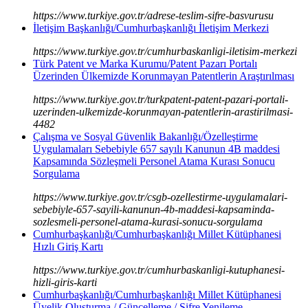
https://www.turkiye.gov.tr/adrese-teslim-sifre-basvurusu
İletişim Başkanlığı/Cumhurbaşkanlığı İletişim Merkezi
https://www.turkiye.gov.tr/cumhurbaskanligi-iletisim-merkezi
Türk Patent ve Marka Kurumu/Patent Pazarı Portalı
Üzerinden Ülkemizde Korunmayan Patentlerin Araştırılması
https://www.turkiye.gov.tr/turkpatent-patent-pazari-portali-
uzerinden-ulkemizde-korunmayan-patentlerin-arastirilmasi-
4482
Çalışma ve Sosyal Güvenlik Bakanlığı/Özelleştirme
Uygulamaları Sebebiyle 657 sayılı Kanunun 4B maddesi
Kapsamında Sözleşmeli Personel Atama Kurası Sonucu
Sorgulama
https://www.turkiye.gov.tr/csgb-ozellestirme-uygulamalari-
sebebiyle-657-sayili-kanunun-4b-maddesi-kapsaminda-
sozlesmeli-personel-atama-kurasi-sonucu-sorgulama
Cumhurbaşkanlığı/Cumhurbaşkanlığı Millet Kütüphanesi
Hızlı Giriş Kartı
https://www.turkiye.gov.tr/cumhurbaskanligi-kutuphanesi-
hizli-giris-karti
Cumhurbaşkanlığı/Cumhurbaşkanlığı Millet Kütüphanesi
Üyelik Oluşturma / Güncelleme / Şifre Yenileme