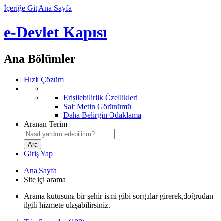
İçeriğe Git
Ana Sayfa
e-Devlet Kapısı
Ana Bölümler
Hızlı Çözüm
Erişilebilirlik Özellikleri
Salt Metin Görünümü
Daha Belirgin Odaklama
Aranan Terim
Giriş Yap
Ana Sayfa
Site içi arama
Arama kutusuna bir şehir ismi gibi sorgular girerek,doğrudan
ilgili hizmete ulaşabilirsiniz.