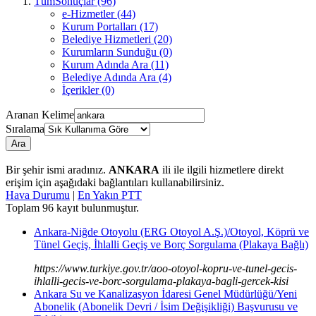
TümSonuçlar (96)
e-Hizmetler (44)
Kurum Portalları (17)
Belediye Hizmetleri (20)
Kurumların Sunduğu (0)
Kurum Adında Ara (11)
Belediye Adında Ara (4)
İçerikler (0)
Aranan Kelime
Sıralama
Ara
Bir şehir ismi aradınız.
ANKARA
ili ile ilgili hizmetlere direkt
erişim için aşağıdaki bağlantıları kullanabilirsiniz.
Hava Durumu
|
En Yakın PTT
Toplam
96
kayıt bulunmuştur.
Ankara-Niğde Otoyolu (ERG Otoyol A.Ş.)/Otoyol, Köprü ve
Tünel Geçiş, İhlalli Geçiş ve Borç Sorgulama (Plakaya Bağlı)
https://www.turkiye.gov.tr/aoo-otoyol-kopru-ve-tunel-gecis-
ihlalli-gecis-ve-borc-sorgulama-plakaya-bagli-gercek-kisi
Ankara Su ve Kanalizasyon İdaresi Genel Müdürlüğü/Yeni
Abonelik (Abonelik Devri / İsim Değişikliği) Başvurusu ve