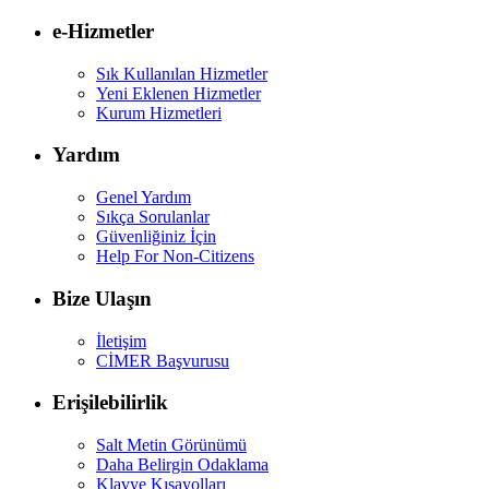
e-Hizmetler
Sık Kullanılan Hizmetler
Yeni Eklenen Hizmetler
Kurum Hizmetleri
Yardım
Genel Yardım
Sıkça Sorulanlar
Güvenliğiniz İçin
Help For Non-Citizens
Bize Ulaşın
İletişim
CİMER Başvurusu
Erişilebilirlik
Salt Metin Görünümü
Daha Belirgin Odaklama
Klavye Kısayolları