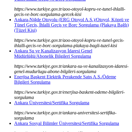
https://www.turkiye.gov.tr/aoo-otoyol-kopru-ve-tunel-ihlalli-
gecis-ve-borc-sorgulama-gercek-kisi
Ankara-Niğde Otoyolu (ERG Otoyol A.Ş.)/Otoyol, Köprü ve
Tünel Geçiş, İhlalli Geçiş ve Borç Sorgulama (Plakaya Bağlı)
(Tüzel Kişi)
https://www.turkiye.gov.tr/aoo-otoyol-kopru-ve-tunel-gecis-
ihlalli-gecis-ve-borc-sorgulama-plakaya-bagli-tuzel-kisi
Ankara Su ve Kanalizasyon İdaresi Genel
Müdürlüğü/Abonelik Bilgileri Sorgulama
https://www.turkiye.gov.tr/ankara-su-ve-kanalizasyon-idaresi-
genel-mudurlugu-abone-bilgileri-sorgulama
Enerjisa Başkent Elektrik Perakende Satış A.Ş./Ödeme
Bilgileri Sorgulama
https://www.turkiye.gov.tr/enerjisa-baskent-odeme-bilgileri-
sorgulama
Ankara Üniversitesi/Sertifika Sorgulama
https://www.turkiye.gov.tr/ankara-universitesi-sertifika-
sorgulama
Ankara Sosyal Bilimler Üniversitesi/Sertifika Sorgulama