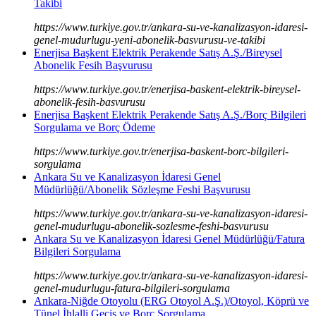
Takibi
https://www.turkiye.gov.tr/ankara-su-ve-kanalizasyon-idaresi-
genel-mudurlugu-yeni-abonelik-basvurusu-ve-takibi
Enerjisa Başkent Elektrik Perakende Satış A.Ş./Bireysel
Abonelik Fesih Başvurusu
https://www.turkiye.gov.tr/enerjisa-baskent-elektrik-bireysel-
abonelik-fesih-basvurusu
Enerjisa Başkent Elektrik Perakende Satış A.Ş./Borç Bilgileri
Sorgulama ve Borç Ödeme
https://www.turkiye.gov.tr/enerjisa-baskent-borc-bilgileri-
sorgulama
Ankara Su ve Kanalizasyon İdaresi Genel
Müdürlüğü/Abonelik Sözleşme Feshi Başvurusu
https://www.turkiye.gov.tr/ankara-su-ve-kanalizasyon-idaresi-
genel-mudurlugu-abonelik-sozlesme-feshi-basvurusu
Ankara Su ve Kanalizasyon İdaresi Genel Müdürlüğü/Fatura
Bilgileri Sorgulama
https://www.turkiye.gov.tr/ankara-su-ve-kanalizasyon-idaresi-
genel-mudurlugu-fatura-bilgileri-sorgulama
Ankara-Niğde Otoyolu (ERG Otoyol A.Ş.)/Otoyol, Köprü ve
Tünel İhlalli Geçiş ve Borç Sorgulama