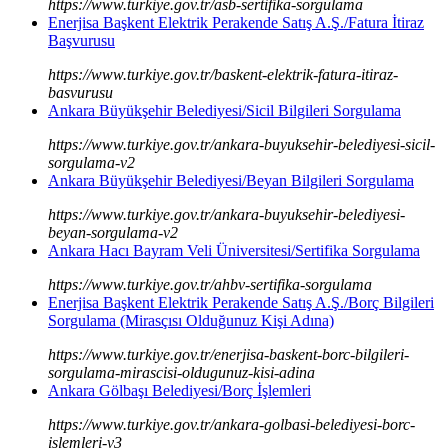
https://www.turkiye.gov.tr/asb-sertifika-sorgulama
Enerjisa Başkent Elektrik Perakende Satış A.Ş./Fatura İtiraz
Başvurusu
https://www.turkiye.gov.tr/baskent-elektrik-fatura-itiraz-
basvurusu
Ankara Büyükşehir Belediyesi/Sicil Bilgileri Sorgulama
https://www.turkiye.gov.tr/ankara-buyuksehir-belediyesi-sicil-
sorgulama-v2
Ankara Büyükşehir Belediyesi/Beyan Bilgileri Sorgulama
https://www.turkiye.gov.tr/ankara-buyuksehir-belediyesi-
beyan-sorgulama-v2
Ankara Hacı Bayram Veli Üniversitesi/Sertifika Sorgulama
https://www.turkiye.gov.tr/ahbv-sertifika-sorgulama
Enerjisa Başkent Elektrik Perakende Satış A.Ş./Borç Bilgileri
Sorgulama (Mirasçısı Olduğunuz Kişi Adına)
https://www.turkiye.gov.tr/enerjisa-baskent-borc-bilgileri-
sorgulama-mirascisi-oldugunuz-kisi-adina
Ankara Gölbaşı Belediyesi/Borç İşlemleri
https://www.turkiye.gov.tr/ankara-golbasi-belediyesi-borc-
islemleri-v3