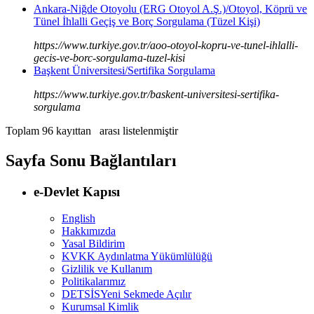
Ankara-Niğde Otoyolu (ERG Otoyol A.Ş.)/Otoyol, Köprü ve
Tünel İhlalli Geçiş ve Borç Sorgulama (Tüzel Kişi)
https://www.turkiye.gov.tr/aoo-otoyol-kopru-ve-tunel-ihlalli-
gecis-ve-borc-sorgulama-tuzel-kisi
Başkent Üniversitesi/Sertifika Sorgulama
https://www.turkiye.gov.tr/baskent-universitesi-sertifika-
sorgulama
Toplam 96 kayıttan
arası listelenmiştir
Sayfa Sonu Bağlantıları
e-Devlet Kapısı
English
Hakkımızda
Yasal Bildirim
KVKK Aydınlatma Yükümlülüğü
Gizlilik ve Kullanım
Politikalarımız
DETSİS
Yeni Sekmede Açılır
Kurumsal Kimlik