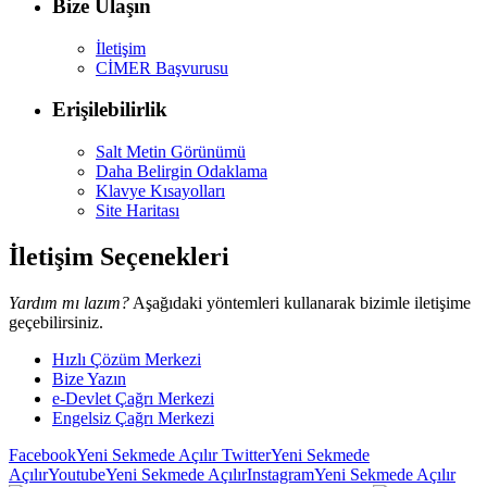
Bize Ulaşın
İletişim
CİMER Başvurusu
Erişilebilirlik
Salt Metin Görünümü
Daha Belirgin Odaklama
Klavye Kısayolları
Site Haritası
İletişim Seçenekleri
Yardım mı lazım?
Aşağıdaki yöntemleri kullanarak bizimle iletişime
geçebilirsiniz.
Hızlı Çözüm Merkezi
Bize Yazın
e-Devlet Çağrı Merkezi
Engelsiz Çağrı Merkezi
Facebook
Yeni Sekmede Açılır
Twitter
Yeni Sekmede
Açılır
Youtube
Yeni Sekmede Açılır
Instagram
Yeni Sekmede Açılır