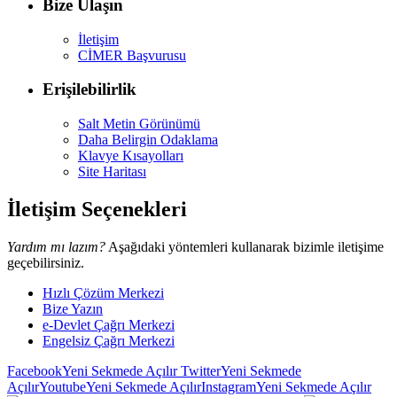
Bize Ulaşın
İletişim
CİMER Başvurusu
Erişilebilirlik
Salt Metin Görünümü
Daha Belirgin Odaklama
Klavye Kısayolları
Site Haritası
İletişim Seçenekleri
Yardım mı lazım?
Aşağıdaki yöntemleri kullanarak bizimle iletişime
geçebilirsiniz.
Hızlı Çözüm Merkezi
Bize Yazın
e-Devlet Çağrı Merkezi
Engelsiz Çağrı Merkezi
Facebook
Yeni Sekmede Açılır
Twitter
Yeni Sekmede
Açılır
Youtube
Yeni Sekmede Açılır
Instagram
Yeni Sekmede Açılır