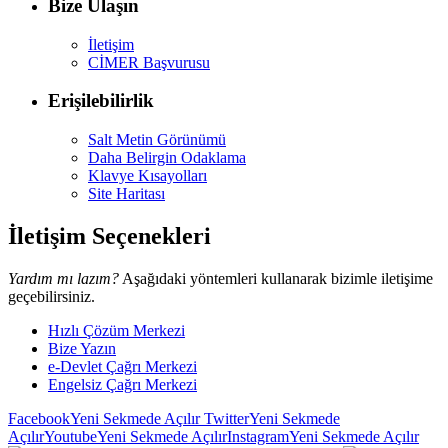
Bize Ulaşın
İletişim
CİMER Başvurusu
Erişilebilirlik
Salt Metin Görünümü
Daha Belirgin Odaklama
Klavye Kısayolları
Site Haritası
İletişim Seçenekleri
Yardım mı lazım?
Aşağıdaki yöntemleri kullanarak bizimle iletişime
geçebilirsiniz.
Hızlı Çözüm Merkezi
Bize Yazın
e-Devlet Çağrı Merkezi
Engelsiz Çağrı Merkezi
Facebook
Yeni Sekmede Açılır
Twitter
Yeni Sekmede
Açılır
Youtube
Yeni Sekmede Açılır
Instagram
Yeni Sekmede Açılır